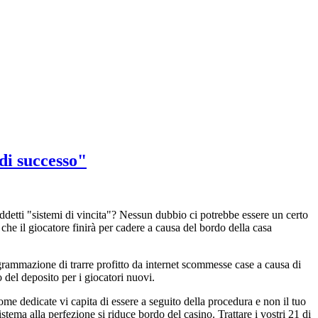
 di successo"
ddetti "sistemi di vincita"? Nessun dubbio ci potrebbe essere un certo
he il giocatore finirà per cadere a causa del bordo della casa
rammazione di trarre profitto da internet scommesse case a causa di
del deposito per i giocatori nuovi.
me dedicate vi capita di essere a seguito della procedura e non il tuo
stema alla perfezione si riduce bordo del casino. Trattare i vostri 21 di