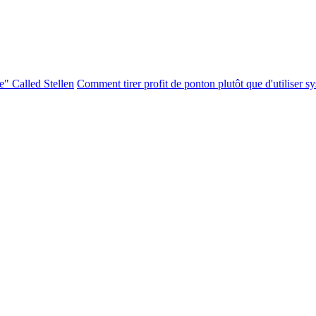
" Called Stellen
Comment tirer profit de ponton plutôt que d'utiliser sy