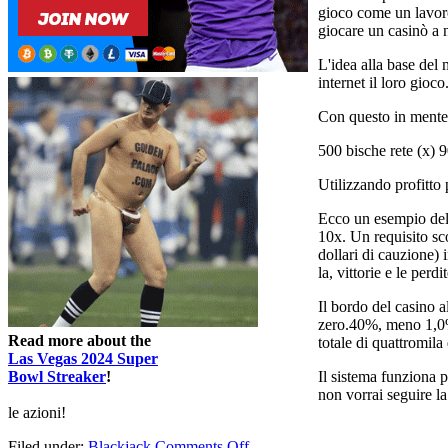
gioco come un lavoro
giocare un casinò a n
L'idea alla base del 
internet il loro gioc
Con questo in mente, 
500 bische rete (x) 9
Utilizzando profitto 
Ecco un esempio del 
10x. Un requisito sco
dollari di cauzione)
la, vittorie e le perdi
Il bordo del casino 
zero.40%, meno 1,0%)
Read more about the
totale di quattromila 
Las Vegas 2024 Super
Bowl Streaker
!
Il sistema funziona p
non vorrai seguire l
le azioni!
Filed under:
Blackjack
Comments Off