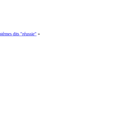
stèmes dits "réussie"
»