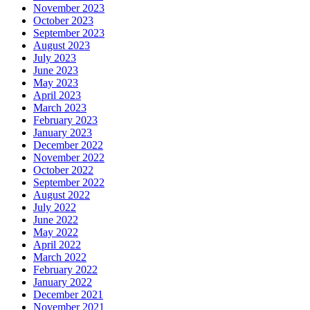
November 2023
October 2023
September 2023
August 2023
July 2023
June 2023
May 2023
April 2023
March 2023
February 2023
January 2023
December 2022
November 2022
October 2022
September 2022
August 2022
July 2022
June 2022
May 2022
April 2022
March 2022
February 2022
January 2022
December 2021
November 2021