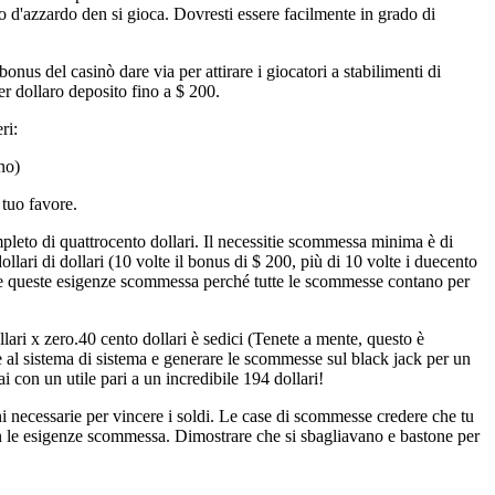
o d'azzardo den si gioca. Dovresti essere facilmente in grado di
onus del casinò dare via per attirare i giocatori a stabilimenti di
er dollaro deposito fino a $ 200.
ri:
no)
 tuo favore.
leto di quattrocento dollari. Il necessitie scommessa minima è di
lari di dollari (10 volte il bonus di $ 200, più di 10 volte i duecento
are queste esigenze scommessa perché tutte le scommesse contano per
ari x zero.40 cento dollari è sedici (Tenete a mente, questo è
 al sistema di sistema e generare le scommesse sul black jack per un
vai con un utile pari a un incredibile 194 dollari!
oni necessarie per vincere i soldi. Le case di scommesse credere che tu
con le esigenze scommessa. Dimostrare che si sbagliavano e bastone per